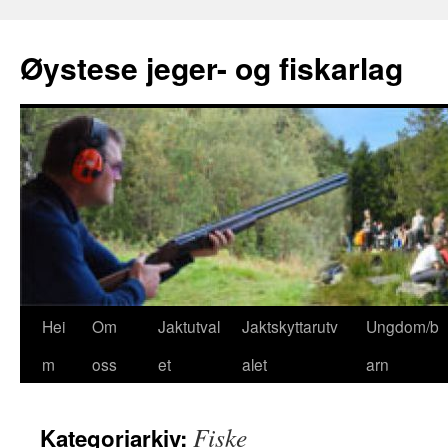
Øystese jeger- og fiskarlag
Gå
Hei
Om
Jaktutval
Jaktskyttarutv
Ungdom/b
til
m
oss
et
alet
arn
innhaldet
Fiske
Kategoriarkiv: