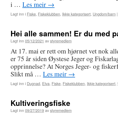
i …
Les meir
→
Lagt inn i
Fiske
,
Fiskeklubben
,
Ikkje kategorisert
,
Ungdom/barn
|
Hei alle sammen! Er du med p
Lagt inn
05/12/2021
av
styremedlem
At 17. mai er rett om hjørnet vet nok alle
er 75 år siden Øystese Jeger og Fiskarla
opprinnelse? At Norges Jeger- og fiskerf
Slikt må …
Les meir
→
Lagt inn i
Dugnad
,
Elva
,
Fiske
,
Fiskeklubben
,
Ikkje kategorisert
,
Kultiveringsfiske
Lagt inn
09/27/2019
av
styremedlem