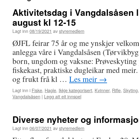
Aktivitetsdag i Vangdalsåsen 
august kl 12-15
Lagt inn
08/19/2021
av
styremedlem
ØJFL feirar 75 år og me ynskjer velkomen
anlegga våre i Vangdalsåsen (Tørvikbygd
born, ungdom og vaksne: Prøveskyting p
fiskekast, praktiske dugleikar med meir.
og frukt frå kl …
Les meir
→
Lagt inn i
Fiske
,
Hagle
,
Ikkje kategorisert
,
Kvinner
,
Rifle
,
Skyting
Vangdalsåsen
|
Legg att eit innspel
Diverse nyheter og informasjo
Lagt inn
06/07/2021
av
styremedlem