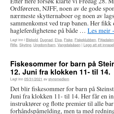
Etter flere forsøk klarte vi Fredag 28. M
Ordføreren, NJFF, noen av de gode spon
nærmeste skytternaboer og noen av lagsl
sammenkomst ved trap banen. Her fikk d
hagleferdighetene på både …
Les meir
Lagt inn i
Blekeld
,
Dugnad
,
Elva
,
Fiske
,
Fiskeklubben
,
Fitjadalen
Rifle
,
Skyting
,
Ungdom/barn
,
Vangdalsåsen
|
Legg att eit innspel
Fiskesommer for barn på Stei
12. Juni fra klokken 11- til 14.
Lagt inn
05/31/2021
av
styremedlem
Det blir fiskesommer for barn på Steins
Juni fra klokken 11- til 14. Her får en i
instruktører og flotte premier til alle ba
forhåndspåmelding, men ta med redning