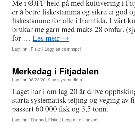
Me i ØJFF held på med kultivering i Fit
er å betre fiskestamma og sikre ei god o
fiskestamme for alle i framtida. I vårt k
brukar me garn med maks 28 omfar. (sjå 
for …
Les meir
→
Lagt inn i
Fiske
|
Legg att eit innspel
Merkedag i Fitjadalen
Lagt inn
08/23/2019
av
styremedlem
Laget har i om lag 20 år drive oppfiski
starta systematisk teljing og veging av 
passert 60 000 fisk og 3,5 tonn.
Lagt inn i
Dugnad
,
Fiske
|
Legg att eit innspel