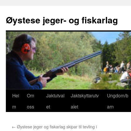
Øystese jeger- og fiskarlag
Gå
Hei
Om
Jaktutval
Jaktskyttarutv
Ungdom/b
til
m
oss
et
alet
arn
innhaldet
←
Øystese jeger og fiskarlag skipar til tevling i