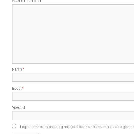
*
Namn
*
Epost
*
Vevstad
Lagre namnet, eposten og nettsida i denne nettlesaren til neste gong