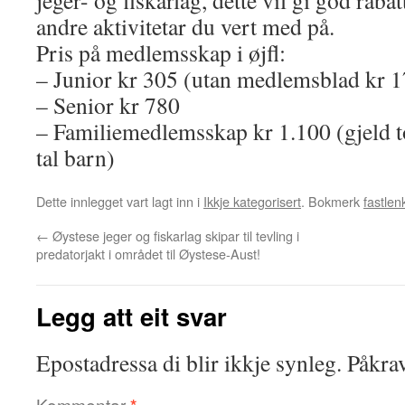
jeger- og fiskarlag, dette vil gi god raba
andre aktivitetar du vert med på.
Pris på medlemsskap i øjfl:
– Junior kr 305 (utan medlemsblad kr 1
– Senior kr 780
– Familiemedlemsskap kr 1.100 (gjeld 
tal barn)
Dette innlegget vart lagt inn i
Ikkje kategorisert
. Bokmerk
fastlen
←
Øystese jeger og fiskarlag skipar til tevling i
predatorjakt i området til Øystese-Aust!
Legg att eit svar
Epostadressa di blir ikkje synleg.
Påkrav
Kommentar