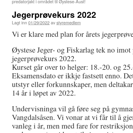
predatorjakt i området til Øystese-Aust!
Jegerprøvekurs 2022
Lagt inn
01/29/2022
av
styremedlem
Vi er klare med plan for årets jegerprøv
Øystese Jeger- og Fiskarlag tek no imot
jegerprøvekurs 2022.
Kurset går over to helger: 18.-20. og 25
Eksamensdato er ikkje fastsett enno. Det
utstyr eller forkunnskaper, men deltak
14 år i løpet av 2022.
Undervisninga vil gå føre seg på gymnas
Vangdalsåsen. Vi vonar at vi får til å 
vanleg i år, men med fare for restriksjo