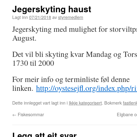
Jegerskyting haust
Lagt inn
07/21/2018
av
styremedlem
Jegerskyting med mulighet for storviltpr
August.
Det vil bli skyting kvar Mandag og Tors
1730 til 2000
For meir info og terminliste føl denne
linken.
http://oystesejfl.org/index.php/ri
Dette innlegget vart lagt inn i
Ikkje kategorisert
. Bokmerk
fastlen
←
Fiskesommar
Elgbane o
Legg att eit svar