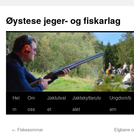
Øystese jeger- og fiskarlag
Gå
Hei
Om
Jaktutval
Jaktskyttarutv
Ungdom/b
til
m
oss
et
alet
arn
innhaldet
←
Fiskesommar
Elgbane o