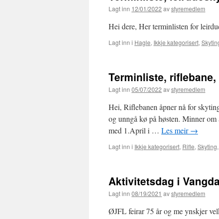
Lagt inn
12/01/2022
av
styremedlem
Hei dere, Her terminlisten for leir
Lagt inn i
Hagle
,
Ikkje kategorisert
,
Skytin
Terminliste, riflebane
Lagt inn
05/07/2022
av
styremedlem
Hei, Riflebanen åpner nå for skyti
og unngå kø på høsten. Minner om a
med 1.April i …
Les meir
→
Lagt inn i
Ikkje kategorisert
,
Rifle
,
Skyting
Aktivitetsdag i Vangda
Lagt inn
08/19/2021
av
styremedlem
ØJFL feirar 75 år og me ynskjer vel