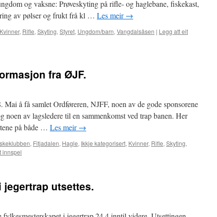
 ungdom og vaksne: Prøveskyting på rifle- og haglebane, fiskekast,
ring av pølser og frukt frå kl …
Les meir
→
Kvinner
,
Rifle
,
Skyting
,
Styret
,
Ungdom/barn
,
Vangdalsåsen
|
Legg att eit
formasjon fra ØJF.
 28. Mai å få samlet Ordføreren, NJFF, noen av de gode sponsorene
og noen av lagsledere til en sammenkomst ved trap banen. Her
hetene på både …
Les meir
→
iskeklubben
,
Fitjadalen
,
Hagle
,
Ikkje kategorisert
,
Kvinner
,
Rifle
,
Skyting
,
t innspel
jegertrap utsettes.
 fylkesmesterskapet i jegertrap 24.4 inntil videre. Utsettingen