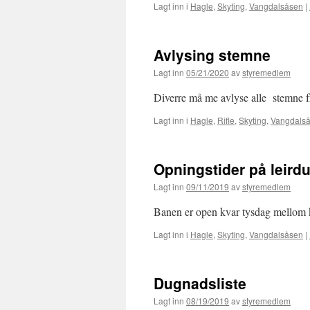
Lagt inn i
Hagle
,
Skyting
,
Vangdalsåsen
|
Avlysing stemne
Lagt inn
05/21/2020
av
styremedlem
Diverre må me avlyse alle stemne f
Lagt inn i
Hagle
,
Rifle
,
Skyting
,
Vangdals
Opningstider på leird
Lagt inn
09/11/2019
av
styremedlem
Banen er open kvar tysdag mellom 
Lagt inn i
Hagle
,
Skyting
,
Vangdalsåsen
|
Dugnadsliste
Lagt inn
08/19/2019
av
styremedlem