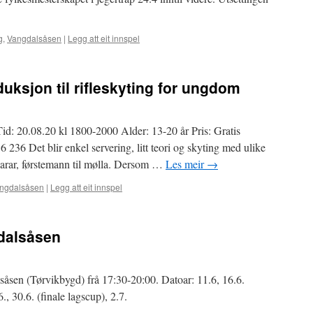
g
,
Vangdalsåsen
|
Legg att eit innspel
uksjon til rifleskyting for ungdom
id: 20.08.20 kl 1800-2000 Alder: 13-20 år Pris: Gratis
 236 Det blir enkel servering, litt teori og skyting med ulike
karar, førstemann til mølla. Dersom …
Les meir
→
ngdalsåsen
|
Legg att eit innspel
gdalsåsen
såsen (Tørvikbygd) frå 17:30-20:00. Datoar: 11.6, 16.6.
., 30.6. (finale lagscup), 2.7.