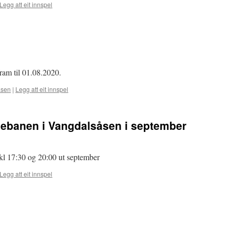
Legg att eit innspel
ram til 01.08.2020.
åsen
|
Legg att eit innspel
uebanen i Vangdalsåsen i september
kl 17:30 og 20:00 ut september
Legg att eit innspel