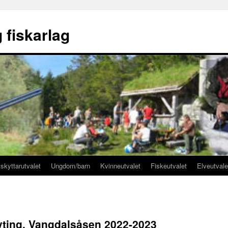
 fiskarlag
skyttarutvalet
Ungdom/barn
Kvinneutvalet
Fiskeutvalet
Elveutvale
kyting, Vangdalsåsen 2022-2023