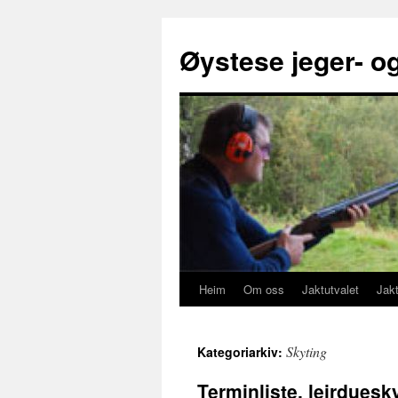
Øystese jeger- og
Heim
Om oss
Jaktutvalet
Jakt
Gå
til
Skyting
Kategoriarkiv:
innhaldet
Terminliste, leirdues