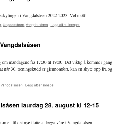
dueskytingen i Vangdalsåsen 2022-2023. Vel møtt!
g
,
Ungdom/barn
,
Vangdalsåsen
|
Legg att eit innspel
, Vangdalsåsen
ng om mandagene fra 17:30 til 19:00. Det viktig å komme i gang
t når 30. treningskudd er gjennomført, kan en skyte opp fra og
,
Vangdalsåsen
|
Legg att eit innspel
lsåsen laurdag 28. august kl 12-15
komen til dei nye flotte anlegga våre i Vangdalsåsen