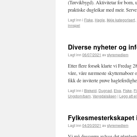
(Tørvikbygd). Aktivitetar for born,
praktiske dugleikar med meir. Serve
Lagt inn i
Fiske
,
Hagle
,
Ikkje kategorisert
,
innspel
Diverse nyheter og in
Lagt inn
06/07/2021
av
styremedlem
Etter flere forsøk klarte vi Fredag
våre, våre nærmeste skytternaboer 
fikk de inviterte prøve hagleferdig
Lagt inn i
Blekeld
,
Dugnad
,
Elva
,
Fiske
,
F
Ungdom/barn
,
Vangdalsåsen
|
Legg att ei
Fylkesmesterkskapet i 
Lagt inn
04/20/2021
av
styremedlem
Vi må dessverre avlyse det planlagte