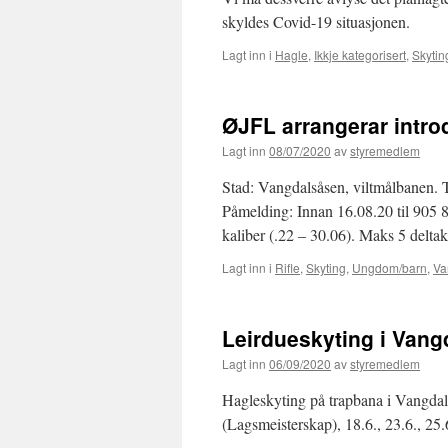
skyldes Covid-19 situasjonen.
Lagt inn i
Hagle
,
Ikkje kategorisert
,
Skytin
ØJFL arrangerar introd
Lagt inn
08/07/2020
av
styremedlem
Stad: Vangdalsåsen, viltmålbanen. T
Påmelding: Innan 16.08.20 til 905 86
kaliber (.22 – 30.06). Maks 5 delta
Lagt inn i
Rifle
,
Skyting
,
Ungdom/barn
,
Va
Leirdueskyting i Van
Lagt inn
06/09/2020
av
styremedlem
Hagleskyting på trapbana i Vangdal
(Lagsmeisterskap), 18.6., 23.6., 25.6